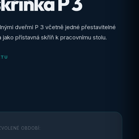
kříňka P 3
lnými dveřmi P 3 včetně jedné přestavitelné
jako přístavná skříň k pracovnímu stolu.
KTU
ZVOLENÉ OBDOBÍ: