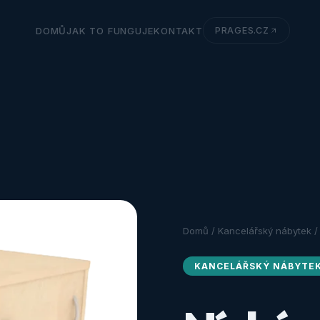
DOMŮ
JAK TO FUNGUJE
KONTAKT
PRAGES.CZ
Domů
/
Kancelářský nábytek
/
KANCELÁŘSKÝ NÁBYTE