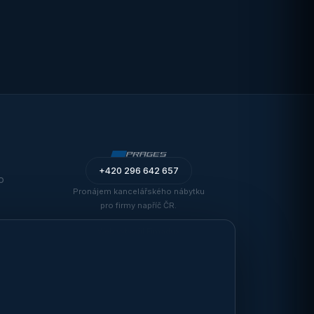
+420 296 642 657
o
Pronájem kancelářského nábytku
pro firmy napříč ČR.
Web vytvořil
Fimadux