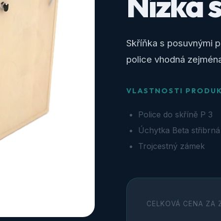
Nízká s
Skříňka s posuvnými p
police vhodná zejména 
VLASTNOSTI PRODU
Police do skříně P 3
Úchytka Beta střibrná
Trojcestný zámek
CELKOVÁ CENA ZA 