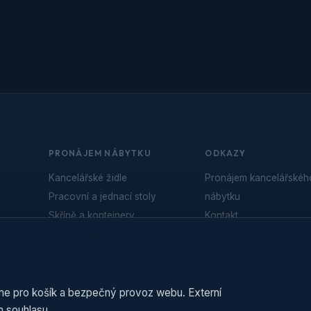
PRONÁJEM NÁBYTKU
ODKAZY
Kancelářské židle
Pronájem kancelářskéh
Pracovní a jednací stoly
nábytku
Skříně a kontejnery
Kontakt
Jak pronájem funguje
GDPR a cookies
Nastavení cookies
PRAGES.cz - Naše
realizace
áme pro košík a bezpečný provoz webu. Externí
 souhlasu.