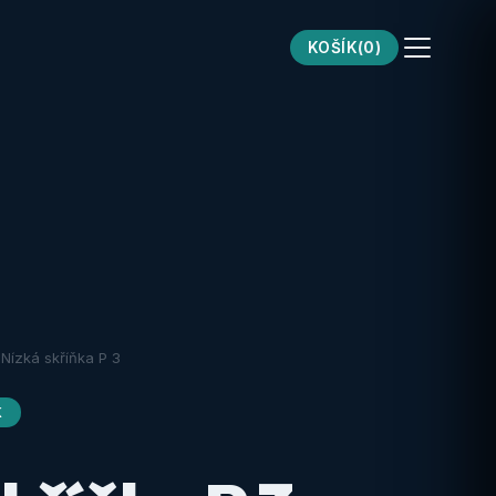
KOŠÍK
(0)
Nízká skříňka P 3
K